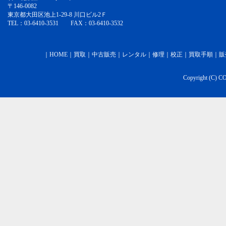
〒146-0082
東京都大田区池上1-29-8 川口ビル2Ｆ
TEL：03-6410-3531 FAX：03-6410-3532
｜
HOME
｜
買取
｜
中古販売
｜
レンタル
｜
修理
｜
校正
｜
買取手順
｜
販
Copyright (C) C