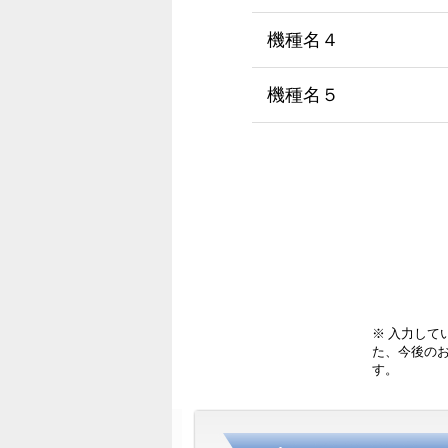
機種名４
機種名５
※ 入力して
た、今後の
す。