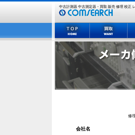
中古計測器 中古測定器・買取 販売 修理 校正 
主な買取機種
修
会社名