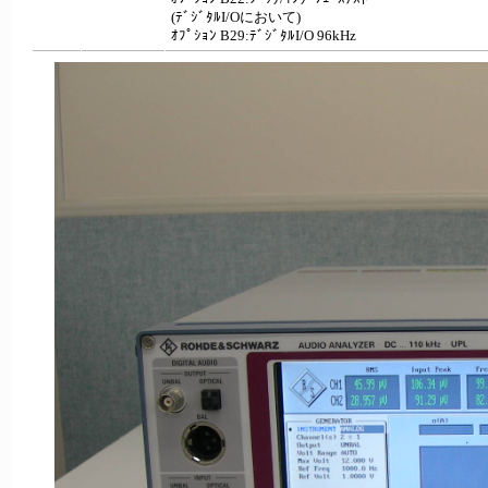
(ﾃﾞｼﾞﾀﾙI/Oにおいて)
ｵﾌﾟｼｮﾝ B29:ﾃﾞｼﾞﾀﾙI/O 96kHz