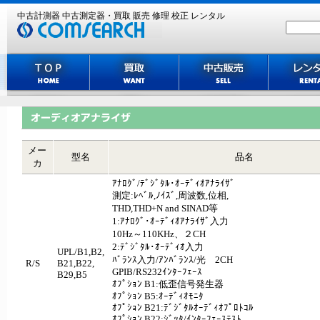
中古計測器 中古測定器・買取 販売 修理 校正 レンタル
主な買取機種
メー
型名
品名
カ
ｱﾅﾛｸﾞ/ﾃﾞｼﾞﾀﾙ･ｵｰﾃﾞｨｵｱﾅﾗｲｻﾞ
測定:ﾚﾍﾞﾙ,ﾉｲｽﾞ,周波数,位相,
THD,THD+N and SINAD等
1:ｱﾅﾛｸﾞ･ｵｰﾃﾞｨｵｱﾅﾗｲｻﾞ入力
10Hz～110KHz、２CH
2:ﾃﾞｼﾞﾀﾙ･ｵｰﾃﾞｨｵ入力
UPL/B1,B2,
ﾊﾞﾗﾝｽ入力/ｱﾝﾊﾞﾗﾝｽ/光 2CH
R/S
B21,B22,
GPIB/RS232ｲﾝﾀｰﾌｪｰｽ
B29,B5
ｵﾌﾟｼｮﾝ B1:低歪信号発生器
ｵﾌﾟｼｮﾝ B5:ｵｰﾃﾞｨｵﾓﾆﾀ
ｵﾌﾟｼｮﾝ B21:ﾃﾞｼﾞﾀﾙｵｰﾃﾞｨｵﾌﾟﾛﾄｺﾙ
ｵﾌﾟｼｮﾝ B22:ｼﾞｯﾀ/ｲﾝﾀｰﾌｪｰｽﾃｽﾄ