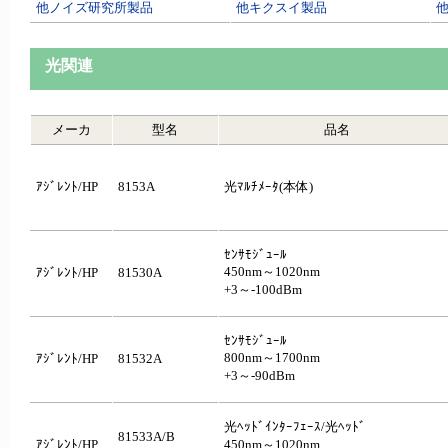
他ノイズ研究所製品
他キクスイ製品
他
光関連
メーカ
型名
品名
ｱｼﾞﾚﾝﾄ/HP
8153A
光ﾏﾙﾁﾒｰﾀ(本体)
ｾﾝｻﾓｼﾞｭｰﾙ
450nm～1020nm
ｱｼﾞﾚﾝﾄ/HP
81530A
+3～-100dBm
ｾﾝｻﾓｼﾞｭｰﾙ
800nm～1700nm
ｱｼﾞﾚﾝﾄ/HP
81532A
+3～-90dBm
光ﾍｯﾄﾞｲﾝﾀｰﾌｪｰｽ/光ﾍｯﾄﾞ
81533A/B
ｱｼﾞﾚﾝﾄ/HP
450nm～1020nm