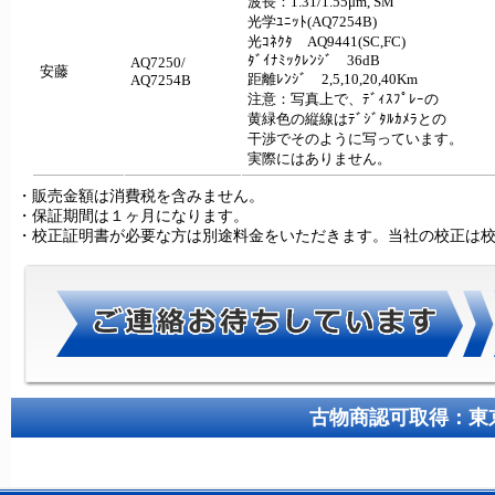
波長：1.31/1.55μm, SM
光学ﾕﾆｯﾄ(AQ7254B)
光ｺﾈｸﾀ AQ9441(SC,FC)
ﾀﾞｲﾅﾐｯｸﾚﾝｼﾞ 36dB
AQ7250/
安藤
距離ﾚﾝｼﾞ 2,5,10,20,40Km
AQ7254B
注意：写真上で、ﾃﾞｨｽﾌﾟﾚｰの
黄緑色の縦線はﾃﾞｼﾞﾀﾙｶﾒﾗとの
干渉でそのように写っています。
実際にはありません。
・販売金額は消費税を含みません。
・保証期間は１ヶ月になります。
・校正証明書が必要な方は別途料金をいただきます。当社の校正は
古物商認可取得：東京都