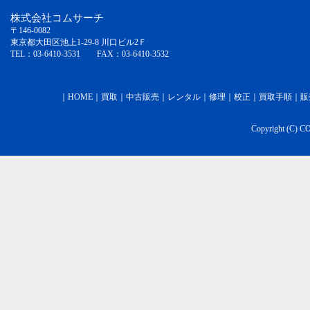
株式会社コムサーチ
〒146-0082
東京都大田区池上1-29-8 川口ビル2Ｆ
TEL：03-6410-3531 FAX：03-6410-3532
｜
HOME
｜
買取
｜
中古販売
｜
レンタル
｜
修理
｜
校正
｜
買取手順
｜
販
Copyright (C) C