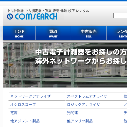
中古計測器 中古測定器・買取 販売 修理 校正 レンタル
主な買取機種
ネットワークアナライザ
スペクトラムアナライザ
オシロスコープ
ロジックアナライザ
電源
光関連
他アジレント製品
他アンリツ製品