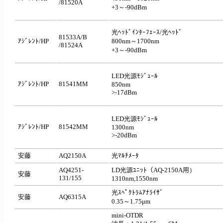
/81520A
+3～-90dBm
光ﾍｯﾄﾞｲﾝﾀｰﾌｪｰｽ/光ﾍｯﾄﾞ
81533A/B
ｱｼﾞﾚﾝﾄ/HP
800nm～1700nm
/81524A
+3～-90dBm
LED光源ﾓｼﾞｭｰﾙ
ｱｼﾞﾚﾝﾄ/HP
81541MM
850nm
>-17dBm
LED光源ﾓｼﾞｭｰﾙ
ｱｼﾞﾚﾝﾄ/HP
81542MM
1300nm
>-20dBm
安藤
AQ2150A
光ﾏﾙﾁﾒｰﾀ
AQ4251-
LD光源ﾕﾆｯﾄ（AQ-2150A用）
安藤
131/155
1310nm,1550nm
光ｽﾍﾟｸﾄﾗﾑｱﾅﾗｲｻﾞ
安藤
AQ6315A
0.35～1.75μm
mini-OTDR